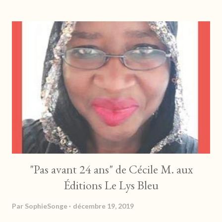
yeux morts. Et partout : la terre trempée, la boue. Pourtant,
Ferrans s’obstine à rester jusqu’à ce que l’imprévu retourne
comme un gant cette famille recomposée en apparence bien
sous tous rapports. https://www.lisez.com Laure pleure la mort
d'un grand-père de manière viscérale, profonde, intime. Son mari
se propose alors de se changer les idées en lui proposant un
petit séjour à la neige. Mais l'auberge où ils font escale leu...
"Pas avant 24 ans" de Cécile M. aux
Éditions Le Lys Bleu
Par
SophieSonge
décembre 19, 2019