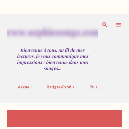
Accéder au contenu principal
w
w
w
.
s
o
p
h
i
e
s
o
n
g
e
.
c
o
m
Bienvenue à tous, Au fil de mes
lectures, je vous communique mes
impressions : bienvenue dans mes
songes...
Accueil
Badges/Profils
Plus…
A
Affichage des articles du
TOUT AFFICHER
décembre, 2019
r