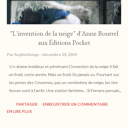
"L'invention de la neige" d'Anne Bourrel
aux Éditions Pocket
Par
SophieSonge
décembre 24, 2019
U n drame insidieux et pénétrant L'Invention de la neige Il fait
un froid, cette année. Mais un froid. Du jamais vu. Pourtant sur
les pistes des Cévennes, pas un centimètre de neige, les tire-
fesses sont à l’arrêt. Une station fantôme… Si Ferrans pensait
faire oublier à sa femme, Laure, la mort de son grand-père, c’est
PARTAGER
ENREGISTRER UN COMMENTAIRE
plutôt raté. L’auberge qu’il a choisie pour ses deux filles et pour
EN LIRE PLUS
Laure n’a du Bonheur que le nom. Elle est peuplée d’une
patronne obèse, d’un lézard barbu et d’un moniteur de ski aux