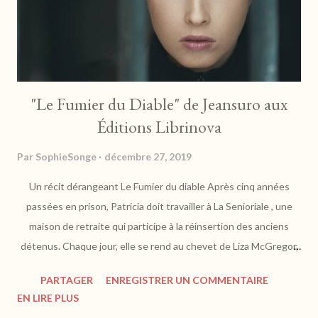
"Le Fumier du Diable" de Jeansuro aux
Éditions Librinova
Par
SophieSonge
décembre 27, 2019
Un récit dérangeant Le Fumier du diable Après cinq années
passées en prison, Patricia doit travailler à La Senioriale , une
maison de retraite qui participe à la réinsertion des anciens
détenus. Chaque jour, elle se rend au chevet de Liza McGregor,
une vieille femme à la tête d’une fortune colossale. Déterminée
PARTAGER
ENREGISTRER UN COMMENTAIRE
à profiter de cet argent, Patricia décide de faire chanter la
EN LIRE PLUS
famille McGregor. Mais un revers de fortune entraîne le décès