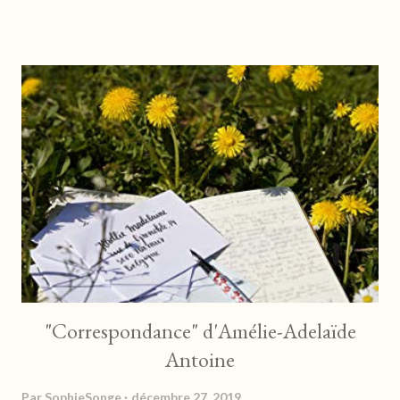
soudain de la vieille dame et conduit son arnaqueuse tout droit
vers le couloir de la mort… Entre intrigues et trahisons,
découvrez le récit poignant d’une femme qui dénonce les
dégâts causés par l’argent, ce « fumier du diable » si envoûtant !
https://www.librinova.com Qui est Patricia ? Qu'a fait cette
jeune femme pour se retrouver dans le couloir de la mort ? Alors
qu'elle s'était juré d'en finir avec les démêlés de justice.
Pourquoi est-elle accusée et comment de meurtre avec
préméditation ? ...
"Correspondance" d'Amélie-Adelaïde
Antoine
Par
SophieSonge
décembre 27, 2019