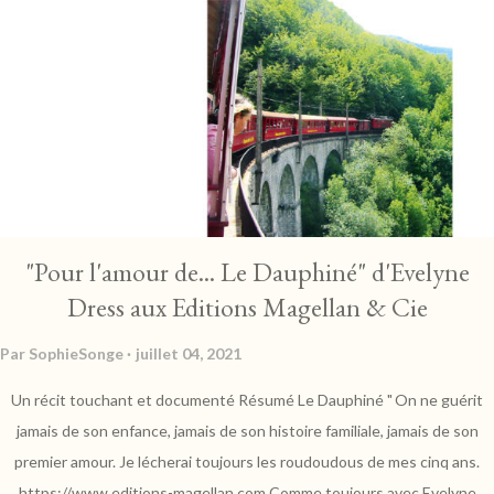
mission pour le compte de l'OCBC. Novice dans le milieu de l'art et de la
cryptologie, il ignore encore où tout cela va le mener. Et si dans l'avion
qui l'emporte à Hong Kong, ses hormones s'en mêlent, l'enquête promet
d'être mouvementée... L'auteure nous embarque à toute vitesse dans
un récit trépidant. Le rythme est soutenu, et les dialogues très
présents nous tiennent en alerte à chaque instant. On se se...
"Pour l'amour de... Le Dauphiné" d'Evelyne
Dress aux Editions Magellan & Cie
Par
SophieSonge
juillet 04, 2021
Un récit touchant et documenté Résumé Le Dauphiné " On ne guérit
jamais de son enfance, jamais de son histoire familiale, jamais de son
premier amour. Je lécherai toujours les roudoudous de mes cinq ans.
https://www.editions-magellan.com Comme toujours avec Evelyne