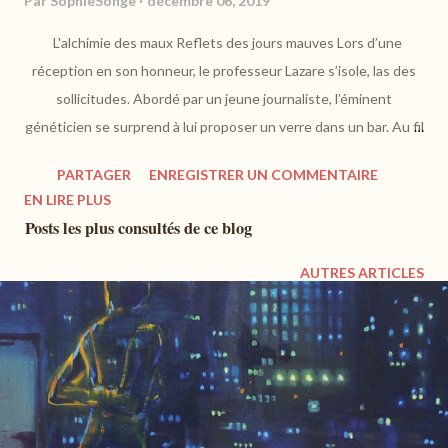
Par
SophieSonge
décembre 06, 2019
L'alchimie des maux Reflets des jours mauves Lors d’une
réception en son honneur, le professeur Lazare s’isole, las des
sollicitudes. Abordé par un jeune journaliste, l’éminent
généticien se surprend à lui proposer un verre dans un bar. Au fil
des échanges, Lazare se déleste du secret qui entoure ses
PARTAGER
ENREGISTRER UN COMMENTAIRE
recherches. À quoi bon avoir déchiffré la partition du génome si
EN LIRE PLUS
cela conduit à trahir l’être cher et condamne à la solitude ?
Posts les plus consultés de ce blog
http://www.editions-heloisedormesson.com Alors que le
professeur Lazare est reconnu pour ses recherches en
AUTRES ARTICLES
génétique, il ne semble en retirer aucun mérite, et se montre
distant, fuyant. Pourtant, celui-ci s'apprête à livrer à Ethan, un
jeune journaliste, les aléas connexes de la vie... C'est un récit
feutré qui s'invite pour dire ce qu'il est impossible de formuler. Il
faut remonter dans le passé de Lazare pour situer cet homme
contraint, enfermé dans ses silences. C'est le jeu de la déli...