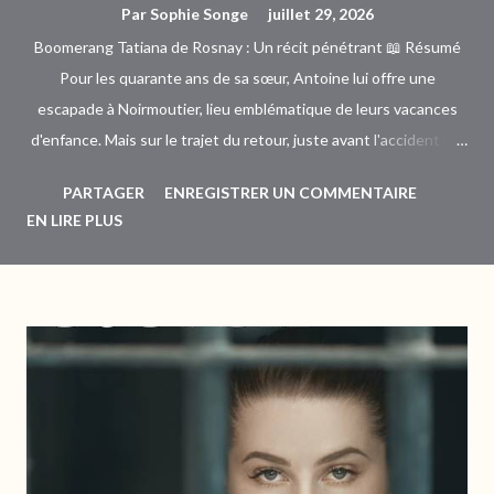
Par
Sophie Songe
juillet 29, 2026
Boomerang Tatiana de Rosnay : Un récit pénétrant 📖 Résumé
Pour les quarante ans de sa sœur, Antoine lui offre une
escapade à Noirmoutier, lieu emblématique de leurs vacances
d'enfance. Mais sur le trajet du retour, juste avant l'accident qui
immobilise sa cadette, une phrase laissée en suspens vient
PARTAGER
ENREGISTRER UN COMMENTAIRE
bouleverser toutes ses certitudes. Divorcé, Antoine s'interroge
EN LIRE PLUS
autant sur sa propre existence que sur son histoire familiale. Un
mystère le hante désormais et le pousse à rechercher la vérité.
Mais à quel prix ? 💬 Mon Avis C'est un roman d'exploration, celui
des apparences et des secrets. Antoine est issu d'une famille
où l'on a appris à se taire, à préserver le sens des convenances.
Alors, lorsqu'une incartade ou un drame surgit, on préfère
l'ignorer et l'enfouir sous le tapis. Tatiana de Rosnay décrit avec
beaucoup de justesse la pudeur des sentiments, le refoulement
des émotions, le conditionnement et la transmission. Ant...