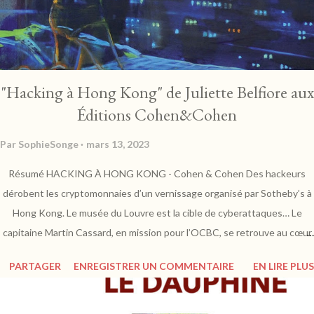
"Hacking à Hong Kong" de Juliette Belfiore aux
Éditions Cohen&Cohen
Par
SophieSonge
mars 13, 2023
Résumé HACKING À HONG KONG - Cohen & Cohen Des hackeurs
dérobent les cryptomonnaies d’un vernissage organisé par Sotheby’s à
Hong Kong. Le musée du Louvre est la cible de cyberattaques… Le
capitaine Martin Cassard, en mission pour l’OCBC, se retrouve au cœur
d’une enquête 3.0 qui débute par la rencontre d’une énigmatique
PARTAGER
ENREGISTRER UN COMMENTAIRE
EN LIRE PLUS
femme blonde dans l’avion Paris-Hong Kong… https://www.cohen-
cohen.fr Juliette Belfiore - "Hacking à Hong Kong" : Un récit explosif
Mon avis Ancien flic à la PJ, Martin Cassard entreprend sa première