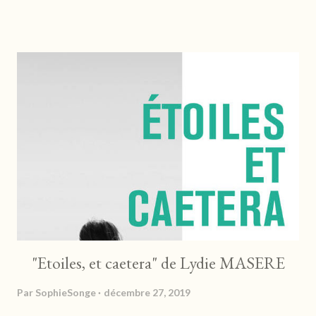
on s'engouffre dans un univers familier qui va très vite foutre le
camp. Très vite l'auteur ne ménage pas sa peine et ses effets
pour nous intercepter et nous saisir sur-le-champ avec des
scènes coup de poing déconcertantes . On a vraiment du mal à
réaliser, les scènes sont surréalistes, saignantes toutes droites
sorties d'un cauchemar. C'est extrême, visuel, virulent. on se
demande bien ce qui a pu se passer, et on baigne un peu dans
quelque chose de soudain et incompréhensible. Cet...
"Etoiles, et caetera" de Lydie MASERE
Par
SophieSonge
décembre 27, 2019