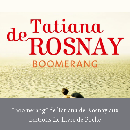
t
i
c
l
e
s
"Boomerang" de Tatiana de Rosnay aux
Editions Le Livre de Poche