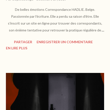
De belles émotions Correspondance HADLIE. Belge.
Passionnée par l'écriture. Elle a perdu sa raison d'être. Elle
s'inscrit sur un site en ligne pour trouver des correspondants,
son énième tentative pour retrouver la pratique régulière de
l'écriture. Mais personne ne semble s'investir dans leurs
PARTAGER
ENREGISTRER UN COMMENTAIRE
échanges, sauf Alexiel, Anglais. https://www.amazon.fr Hadlie ,
EN LIRE PLUS
20 ans, a écrit des histoires pendant une partie de son
adolescence jusqu'au jour où l'inspiration l'a quittée. Elle ignore
que c'est en échangeant avec des correspondants étrangers
qu'elle va trouver en l'un d'eux, l'écoute et la construction d'une
méthode lui permettant peut-être de renouer un jour avec sa
passion... Avec ce roman, on retrouve des émotions de jeunesse
et de questionnement qui nous ont effleurés, que l'on a pu
échanger aussi. On entre dans l'intimité de deux jeunes gens
qui racontent leur histoire familiale, ...