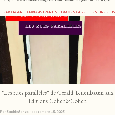
Dress, c'est le coeur qui parle et nous exhorte à un voyage empreint
PARTAGER
ENREGISTRER UN COMMENTAIRE
EN LIRE PLUS
d'émotions en terres du Dauphiné, où elle y a inscrit ses souvenirs bénis
d'enfance. Sur les traces de Napoléon, Evelyne nous invite à découvrir
une région riche de son patrimoine culturel. Les paysages sont
grandioses et portent à la contemplation, oscillant entre plaisirs
d'architecture, de faune ou de flore. On n'oublie pas bien sûr la
gastronomie qui réveille les sens, et qui fait frétiller les papilles. "Ce
territoire, je le porte en moi. Je suis faite de ce pays, j'y ai grandi. C'est là
où j'ai tout appris, où j'ai ri, pleuré, aimé, tremblé, rêvé, fumé en cachette
ma première liane av...
"Les rues parallèles" de Gérald Tenenbaum aux
Editions Cohen&Cohen
Par
SophieSonge
septembre 15, 2025