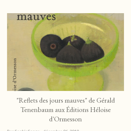
sein d'une vraie famille. Ensemble, ils ont su affronter des
épreuves, comme Austin et Salem qui aujourd'hui peinent à
rassembler leur attraction réciproque... Les retrouvailles avec
tous nos personnages sont un vrai réconfort. On plonge dans
ce nouvel épisode avec facilité puisqu'ils nous sont familiers
maintenant. Austin et Salem vont ici être au centre des
attentions, leur rapprochement nous tiendra en haleine de bout
en bo...
"Reflets des jours mauves" de Gérald
Tenenbaum aux Éditions Héloise
d'Ormesson