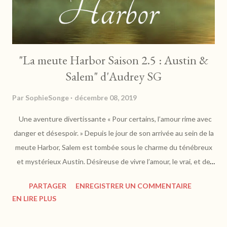
"La meute Harbor Saison 2.5 : Austin &
Salem" d'Audrey SG
Par
SophieSonge
décembre 08, 2019
Une aventure divertissante « Pour certains, l’amour rime avec
danger et désespoir. » Depuis le jour de son arrivée au sein de la
meute Harbor, Salem est tombée sous le charme du ténébreux
et mystérieux Austin. Désireuse de vivre l’amour, le vrai, et de
partager sa vie avec son loup, Salem est prête à tout pour lui
PARTAGER
ENREGISTRER UN COMMENTAIRE
ouvrir les yeux... Plongez au cœur de l’histoire d’Austin et Salem
EN LIRE PLUS
et partez à la découverte des mythes de la meute. Depuis son
arrivée à Bar Harbor, Héléna s'est révélée et a pris sa place au