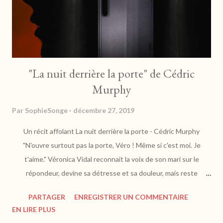
"La nuit derrière la porte" de Cédric
Murphy
Par
SophieSonge
décembre 27, 2019
Un récit affolant La nuit derrière la porte - Cédric Murphy
"N'ouvre surtout pas la porte, Véro ! Même si c'est moi. Je
t'aime." Véronica Vidal reconnait la voix de son mari sur le
répondeur, devine sa détresse et sa douleur, mais reste
incapable de comprendre son message. Pourquoi doit-elle
PARTAGER
ENREGISTRER UN COMMENTAIRE
s'enfermer chez elle ? Que risque-t-elle à sortir ?
EN LIRE PLUS
https://www.thebookedition.com Avec "la nuit derrière la porte",