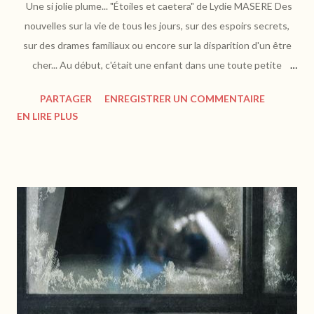
Une si jolie plume... "Étoiles et caetera" de Lydie MASERE Des
nouvelles sur la vie de tous les jours, sur des espoirs secrets,
sur des drames familiaux ou encore sur la disparition d'un être
cher... Au début, c'était une enfant dans une toute petite
nouvelle. Puis au fil des mots, elle a pris corps. Elle a rempli
PARTAGER
ENREGISTRER UN COMMENTAIRE
l'espace du livre. Des bouts de vie, séquences, arrêts sur l'image,
EN LIRE PLUS
elle donne d'elle ce qui lui chante. A chaque fois, elle est
différente, mais à chaque fois, elle brille de la lumière des étoiles
perdues dans l'intervalle d'une vie..
https://www.publishroom.com Avec ces nouvelles, on s'envole
dans une prose sublime et évadante. On va ici au diffus, à
l'intime, aux secrets. On est un peu subjugué et à l'arrêt en
lisant ces morceaux d'histoire qui racontent l'indicible, la gravité,
la vie. On y parle de douleur, de rupture, de silence. L'auteur
s'exprime avec...