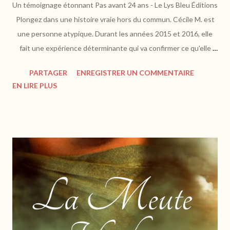
Un témoignage étonnant Pas avant 24 ans - Le Lys Bleu Éditions
Plongez dans une histoire vraie hors du commun. Cécile M. est
une personne atypique. Durant les années 2015 et 2016, elle
fait une expérience déterminante qui va confirmer ce qu'elle
ressentait depuis toujours : elle est une figure de Dieu-Mère,
PARTAGER
ENREGISTRER UN COMMENTAIRE
Créatrice, porte en elle la divinité, vit des expériences
EN LIRE PLUS
extraordinaires. https://www.lysbleueditions.com Cécile délivre
ce qu'elle a sur le cœur. Cette femme et fervente chrétienne
déroule sa foi, ses valeurs, les bribes de son histoire avec une
personnalité qui lui est propre. Elle évoque la spiritualité,
l'amour à travers l'expression musicale, corporelle, sexuelle. Son
parcours est combatif, ancré à Dieu et à ses aspirations
créatrices. C'est de l'ordre de la pureté, du divin, quelque chose
de difficilement palpable et tourmenté par la critique. Elle
s'exprime sur l'expérience extraordinaire...