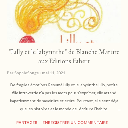
d'un vieil homme usé, acariâtre animé par un désir de ve...
"Lilly et le labyrinthe" de Blanche Martire
aux Editions Fabert
Par
SophieSonge
mai 11, 2021
De fragiles émotions Résumé Lilly et le labyrinthe Lilly, petite
fille introvertie n'a pas les mots pour s'exprimer, elle attend
impatiemment de savoir lire et écrire. Pourtant, elle sent déjà
que les histoires et le monde de l'écriture l'habite.
profondément. Un jour, elle fait la rencontre de Sarah qui n'a
PARTAGER
ENREGISTRER UN COMMENTAIRE
peur de rien. Et si finalement Lilly lui ressemblait ?