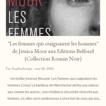
mystères. Vincent nous touche par ses mots intimes, ravageurs.
Lui, ...
"Les femmes qui craignaient les hommes"
de Jessica Moor aux Editions Belfond
(Collection Roman Noir)
Par
SophieSonge
mai 06, 2021
Un thriller intense Résumé Les Femmes qui craignaient les
hommes | Lisez! La banlieue de Manchester abrite une maison
pas comme les autres : une résidence sécurisée réservée aux
femmes. Ici, elles sont nombreuses à vivre loin de ceux qui ont
fait de leur quotidien un cauchemar. Alors, quand le corps de