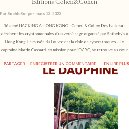
Éditions Cohen&Cohen
Par
SophieSonge
mars 13, 2023
Résumé HACKING À HONG KONG - Cohen & Cohen Des hackeurs
dérobent les cryptomonnaies d’un vernissage organisé par Sotheby’s à
Hong Kong. Le musée du Louvre est la cible de cyberattaques… Le
capitaine Martin Cassard, en mission pour l’OCBC, se retrouve au cœur
d’une enquête 3.0 qui débute par la rencontre d’une énigmatique
PARTAGER
ENREGISTRER UN COMMENTAIRE
EN LIRE PLUS
femme blonde dans l’avion Paris-Hong Kong… https://www.cohen-
cohen.fr Juliette Belfiore - "Hacking à Hong Kong" : Un récit explosif
Mon avis Ancien flic à la PJ, Martin Cassard entreprend sa première
mission pour le compte de l'OCBC. Novice dans le milieu de l'art et de la
cryptologie, il ignore encore où tout cela va le mener. Et si dans l'avion
qui l'emporte à Hong Kong, ses hormones s'en mêlent, l'enquête promet
d'être mouvementée... L'auteure nous embarque à toute vitesse dans
un récit trépidant. Le rythme est soutenu, et les dialogues très