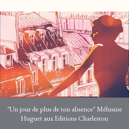
t
i
c
l
e
s
"Un jour de plus de ton absence" Mélusine
Huguet aux Editions Charleston