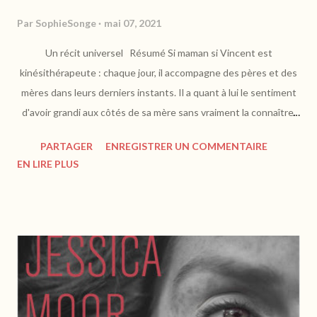
Par
SophieSonge
mai 07, 2021
Un récit universel Résumé Si maman si Vincent est
kinésithérapeute : chaque jour, il accompagne des pères et des
mères dans leurs derniers instants. Il a quant à lui le sentiment
d'avoir grandi aux côtés de sa mère sans vraiment la connaître.
Celle-ci, atteinte d’un cancer, n’a plus beaucoup de temps à
PARTAGER
ENREGISTRER UN COMMENTAIRE
vivre : il décide alors de l’emmener pour une journée, pour qu’ils
EN LIRE PLUS
puissent rattraper le temps perdu, loin des tuyaux et des
blouses bleues... ttps://www.librinova.com Vincent est kiné et
croise des patients tous les jours qui lui confient bien plus que
leur santé. Comment se fait-il alors qu'avec sa propre mère, il
n'ait pas eu le sentiment d'établir ce lien si humain et pourtant
essentiel ? Atteinte d'un cancer, il pressent qu'ils doivent
tenter l'impossible avant le grand voyage. Y parviendront-ils ? C
'est un roman poignant sur la parentalité avec sa pudeur et ses