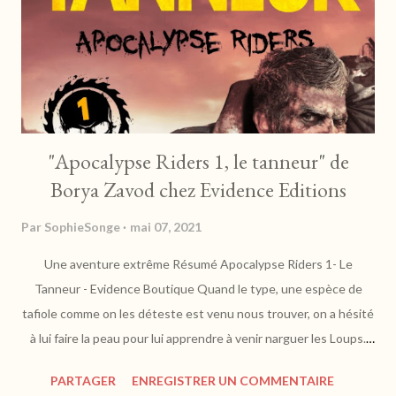
bourgeoisie, il laisse s'échouer celle-ci à une solitude oisive que
seul un pan...
"Apocalypse Riders 1, le tanneur" de
Borya Zavod chez Evidence Editions
Par
SophieSonge
mai 07, 2021
Une aventure extrême Résumé Apocalypse Riders 1- Le
Tanneur - Evidence Boutique Quand le type, une espèce de
tafiole comme on les déteste est venu nous trouver, on a hésité
à lui faire la peau pour lui apprendre à venir narguer les Loups.
Daddy, le président de la meute nous a calmés. Il a voulu qu'on
PARTAGER
ENREGISTRER UN COMMENTAIRE
écoute le guignol. Et ce fut plus qu'intéressant !