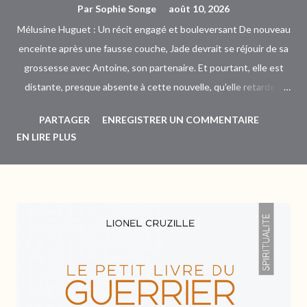
Par
Sophie Songe
août 10, 2026
Mélusine Huguet : Un récit engagé et bouleversant De nouveau
enceinte après une fausse couche, Jade devrait se réjouir de sa
grossesse avec Antoine, son partenaire. Et pourtant, elle est
distante, presque absente à cette nouvelle, qu'elle retarde à
annoncer. Mais alors qu'un secret la ronge, parviendra-t-elle à
PARTAGER
ENREGISTRER UN COMMENTAIRE
donner le change et à se projeter ? Mon avis Je ne m'attendais
EN LIRE PLUS
pas à être autant surprise en lisant ce roman. Mélusine Huguet
nous emmène avec une fine intelligence, là où elle veut que
nous allions. J'ai été touchée par les ombres de Jade, dont je
croyais deviner les tourments. On se sent proche d'elle à
travers la rédaction de son carnet, qui devient pour elle un
exutoire, autant qu'un confident. On aborde ici des sujets
intimes et délicats, avec une très grande justesse. La rencontre
de Jade avec une association en faveur des femme...