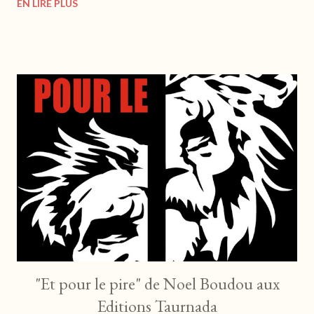
EN LIRE PLUS
seize ans, homosexuel, il fantasme beaucoup et rêve d'une
histoire d'amour qu'il idéalise beaucoup. Mais quand l'étincelle
se produit, il ne s'attendait vraiment pas à cela ... C'est un roman
universel sur l'amour, le désir, peu importe l'orientation sexuelle
finalement. L'auteur décrit très bien les sentiments confus,
survoltés des adolescents. On suit Vince et ses amis, qui
tâtonnent, se cherchent, se frôlent et s'entrechoquent. On
s'attache beaucoup à Vince au caractère aussi lunaire qu'entier.
On vit ses tourments intérieurs avec beaucoup ...
"Et pour le pire" de Noel Boudou aux
Editions Taurnada