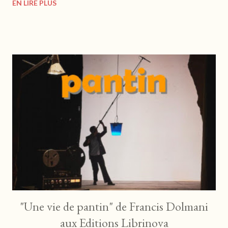
EN LIRE PLUS
https://www.fabert.com Lilly est une petite fille à part, peu sûre
d'elle et dotée d'une grande sensibilité. Grâce à la compagnie de
Sarah, elle va réaliser que son monde intérieur n'est pas un
ennemi dont elle doit avoir peur. Et si Lilly osait ? Conte , roman
d'apprentissage ? Lilly nous ouvre les portes de son univers
fertile et créatif à l'intérieur duquel elle donne libre cours à son
imagination. On partage ainsi son quotidien avec ses peurs, ses
angoisses et ses prédispositions. On s'attache à cette petite
voix infiniment lucide et mature pour son jeune âge. C...
"Une vie de pantin" de Francis Dolmani
aux Editions Librinova