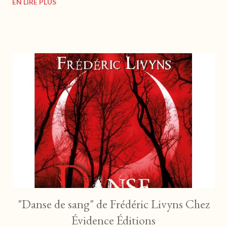
EN LIRE PLUS
de garder la tête froide, mais le cœur ouvert, et ainsi
entreprendre des actions concrètes avec le plus de conscience
possible. https://editionslalchimiste.com Après " L'alchimie des
énergies " et " Etre libre des émotions ", Lionel Cruzille nous
délivre un livre concis pour mettre à disposition sa force, en
adéquation avec sa sagesse. Les phrases sont librement
choisies, ponctuées d'illustrations zen qui seront comme une
caresse sur votre âme, alors que vous subissez peut-être les
reflux d'une tempête intérieure. C'est le moment d'une invi...
"Danse de sang" de Frédéric Livyns Chez
Évidence Éditions