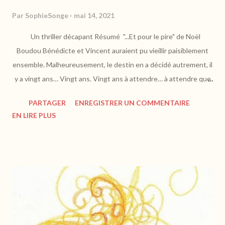
Par
SophieSonge
mai 14, 2021
Un thriller décapant Résumé "...Et pour le pire" de Noël
Boudou Bénédicte et Vincent auraient pu vieillir paisiblement
ensemble. Malheureusement, le destin en a décidé autrement, il
y a vingt ans… Vingt ans. Vingt ans à attendre… à attendre que
les assassins de sa femme sortent de prison. Depuis vingt ans,
PARTAGER
ENREGISTRER UN COMMENTAIRE
Vincent Dolt n'a qu'une seule idée en tête : venger sa douce
EN LIRE PLUS
Bénédicte… Depuis vingt ans, seule la haine le maintient en vie.
Mais une vengeance n'est jamais simple, surtout à 86 ans. Il a
vécu le meilleur, il se prépare au pire… https://www.taurnada.fr
Quand Vincent Dolt , 86 ans, a perdu sa femme, il y a 20 ans,
massacrée par trois jeunes hommes, il s'est fait la promesse
qu'ils les retrouveraient à leur sortie de prison. Le moment
fatidique approche pour Vincent qui se languit de régler ses
comptes. Mais seul, y parviendra-t-il ? On fait la connaissance