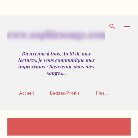
Accéder au contenu principal
w
w
w
.
s
o
p
h
i
e
s
o
n
g
e
.
c
o
m
Bienvenue à tous, Au fil de mes
lectures, je vous communique mes
impressions : bienvenue dans mes
songes...
Accueil
Badges/Profils
Plus…
A
Affichage des articles du mai,
TOUT AFFICHER
2021
r