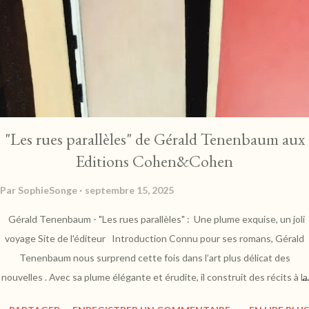
d'architecture, de faune ou de flore. On n'oublie pas bien sûr la
gastronomie qui réveille les sens, et qui fait frétiller les papilles. "Ce
territoire, je le porte en moi. Je suis faite de ce pays, j'y ai grandi. C'est là
où j'ai tout appris, où j'ai ri, pleuré, aimé, tremblé, rêvé, fumé en cachette
ma première liane av...
"Les rues parallèles" de Gérald Tenenbaum aux
Editions Cohen&Cohen
Par
SophieSonge
septembre 15, 2025
Gérald Tenenbaum - "Les rues parallèles" : Une plume exquise, un joli
voyage Site de l'éditeur Introduction Connu pour ses romans, Gérald
Tenenbaum nous surprend cette fois dans l’art plus délicat des
nouvelles . Avec sa plume élégante et érudite, il construit des récits à la
frontière du réel et du métaphysique. Ces pages nous entraînent dans