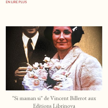
EN LIRE PLUS
https://evidence-boutique.com Dans une France ravagée,
sous la tutelle de la Russie, les gangs sont légion et font la loi.
Quand on propose à un papy tanneur un juteux marché, il
mobilise sa troupe pour une opération post-mortem sous haute
tension. Attention, ça va saigner... De la torture en cavalcade, ce
roman nous propose une histoire réaliste et dynamitée. Barré,
sanglant, on est embarqué dans une succession d'événements
vrombissants. On comprend très vite que l'on n'a pas affaire à
des tendres et qu'avec eux, il vaut mieux avoir le cœur bien
accroché. Les caractères sont bien trempés, l'...
"Si maman si" de Vincent Billerot aux
Editions Librinova