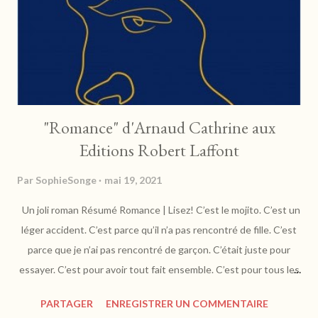
commence par une ambiance mystérieuse et mystique pour
nous mettre en condition. Et pui...
"Romance" d'Arnaud Cathrine aux
Editions Robert Laffont
Par
SophieSonge
mai 19, 2021
Un joli roman Résumé Romance | Lisez! C’est le mojito. C’est un
léger accident. C’est parce qu’il n’a pas rencontré de fille. C’est
parce que je n’ai pas rencontré de garçon. C’était juste pour
essayer. C’est pour avoir tout fait ensemble. C’est pour tous les
amis pareil. C’est entre lui et moi. C’est la première et la dernière
PARTAGER
ENREGISTRER UN COMMENTAIRE
fois. C’est rien. Ça va passer. https://www.lisez.com Vince a