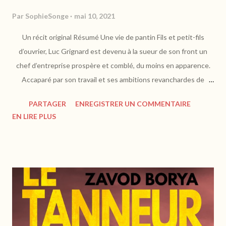
Par
SophieSonge
mai 10, 2021
Un récit original Résumé Une vie de pantin Fils et petit-fils
d’ouvrier, Luc Grignard est devenu à la sueur de son front un
chef d’entreprise prospère et comblé, du moins en apparence.
Accaparé par son travail et ses ambitions revanchardes de
prolétaire parvenu, il délaisse sa femme Carole, d’extraction
PARTAGER
ENREGISTRER UN COMMENTAIRE
aristocratique mais psychologiquement fragile. Sans emploi par
EN LIRE PLUS
principe, celle-ci traîne son ennui dans leur grande maison de
maître et entretient une étrange relation avec son fidèle pantin
de bois, un vieil objet de famille qui possèderait la particularité
de s’animer en certaines circonstances pour le moins obscures...
https://www.librinova.com Luc a réussi professionnellement et
socialement à force d'acharnement et de travail, cet homme issu
d'un milieu modeste est à présent à la tête d'une entreprise du
bâtiment en région lyonnaise. Marié à Carole, issue de la grande