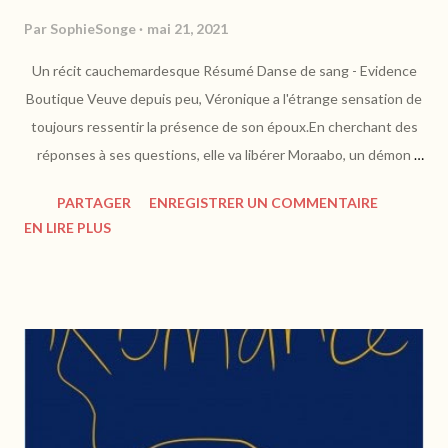
Par
SophieSonge
mai 21, 2021
Un récit cauchemardesque Résumé Danse de sang - Evidence
Boutique Veuve depuis peu, Véronique a l'étrange sensation de
toujours ressentir la présence de son époux.En cherchant des
réponses à ses questions, elle va libérer Moraabo, un démon
aussi ancien que le monde lui-même.Elle seule peut mettre fin à
PARTAGER
ENREGISTRER UN COMMENTAIRE
cette vague de meurtres cruels qui s'abat sur la ville, mais le
EN LIRE PLUS
temps lui est compté, car, à chaque âme absorbée, le démon
devient plus puissant.Un terrifiant thriller horrifique qui nous
plonge dans l'univers du vaudou. https://evidence-boutique.com
Véronique est reporter et doit rentrer d'urgence d'une mission
quand elle apprend le décès de son mari. À son retour, elle
ressent une présence perturbante qui l'incite à consulter un
sorcier vaudou. Mais ce qu'elle risque de réveiller pendant cette
séance pourrait s'avérer bien plus dérangeant encore... Tout