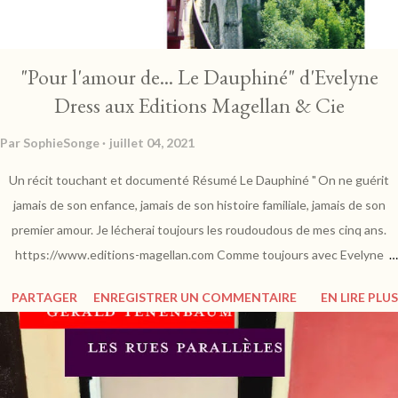
présents nous tiennent en alerte à chaque instant. On se se...
"Pour l'amour de... Le Dauphiné" d'Evelyne
Dress aux Editions Magellan & Cie
Par
SophieSonge
juillet 04, 2021
Un récit touchant et documenté Résumé Le Dauphiné " On ne guérit
jamais de son enfance, jamais de son histoire familiale, jamais de son
premier amour. Je lécherai toujours les roudoudous de mes cinq ans.
https://www.editions-magellan.com Comme toujours avec Evelyne
Dress, c'est le coeur qui parle et nous exhorte à un voyage empreint
PARTAGER
ENREGISTRER UN COMMENTAIRE
EN LIRE PLUS
d'émotions en terres du Dauphiné, où elle y a inscrit ses souvenirs bénis
d'enfance. Sur les traces de Napoléon, Evelyne nous invite à découvrir
une région riche de son patrimoine culturel. Les paysages sont
grandioses et portent à la contemplation, oscillant entre plaisirs