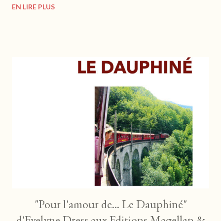
EN LIRE PLUS
l’avion Paris-Hong Kong… https://www.cohen-cohen.fr Juliette
Belfiore - "Hacking à Hong Kong" : Un récit explosif Mon avis
Ancien flic à la PJ, Martin Cassard entreprend sa première
mission pour le compte de l'OCBC. Novice dans le milieu de l'art
et de la cryptologie, il ignore encore où tout cela va le mener. Et
si dans l'avion qui l'emporte à Hong Kong, ses hormones s'en
mêlent, l'enquête promet d'être mouvementée... L'auteure nous
embarque à toute vitesse dans un récit trépidant. Le rythme est
soutenu, et les dialogues très présents nous tiennent en alerte
à chaque instant. On se se...
"Pour l'amour de... Le Dauphiné"
d'Evelyne Dress aux Editions Magellan &