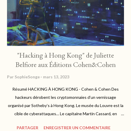
"Hacking à Hong Kong" de Juliette
Belfiore aux Éditions Cohen&Cohen
Par
SophieSonge
mars 13, 2023
Résumé HACKING À HONG KONG - Cohen & Cohen Des
hackeurs dérobent les cryptomonnaies d’un vernissage
organisé par Sotheby’s à Hong Kong. Le musée du Louvre est la
cible de cyberattaques… Le capitaine Martin Cassard, en
mission pour l’OCBC, se retrouve au cœur d’une enquête 3.0 qui
PARTAGER
ENREGISTRER UN COMMENTAIRE
débute par la rencontre d’une énigmatique femme blonde dans