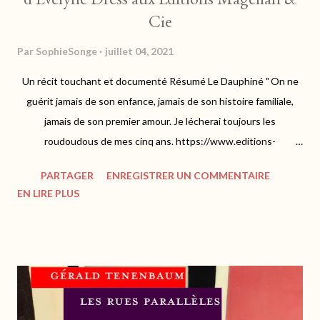
Cie
Par
SophieSonge
juillet 04, 2021
Un récit touchant et documenté Résumé Le Dauphiné " On ne
guérit jamais de son enfance, jamais de son histoire familiale,
jamais de son premier amour. Je lécherai toujours les
roudoudous de mes cinq ans. https://www.editions-
magellan.com Comme toujours avec Evelyne Dress, c'est le
PARTAGER
ENREGISTRER UN COMMENTAIRE
coeur qui parle et nous exhorte à un voyage empreint
EN LIRE PLUS
d'émotions en terres du Dauphiné, où elle y a inscrit ses
souvenirs bénis d'enfance. Sur les traces de Napoléon, Evelyne
nous invite à découvrir une région riche de son patrimoine
culturel. Les paysages sont grandioses et portent à la
contemplation, oscillant entre plaisirs d'architecture, de faune
ou de flore. On n'oublie pas bien sûr la gastronomie qui réveille