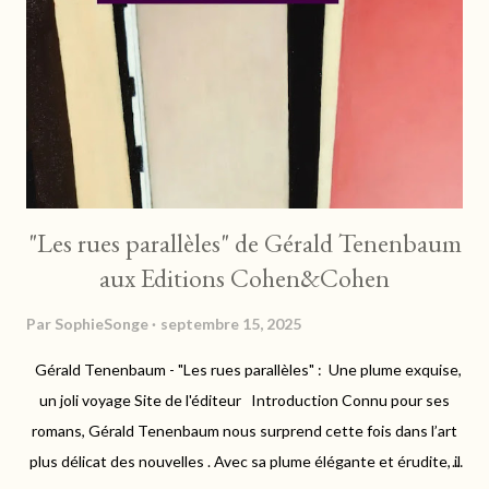
les sens, et qui fait frétiller les papilles. "Ce territoire, je le
porte en moi. Je suis faite de ce pays, j'y ai grandi. C'est là où j'ai
tout appris, où j'ai ri, pleuré, aimé, tremblé, rêvé, fumé en
cachette ma première liane av...
"Les rues parallèles" de Gérald Tenenbaum
aux Editions Cohen&Cohen
Par
SophieSonge
septembre 15, 2025
Gérald Tenenbaum - "Les rues parallèles" : Une plume exquise,
un joli voyage Site de l'éditeur Introduction Connu pour ses
romans, Gérald Tenenbaum nous surprend cette fois dans l’art
plus délicat des nouvelles . Avec sa plume élégante et érudite, il