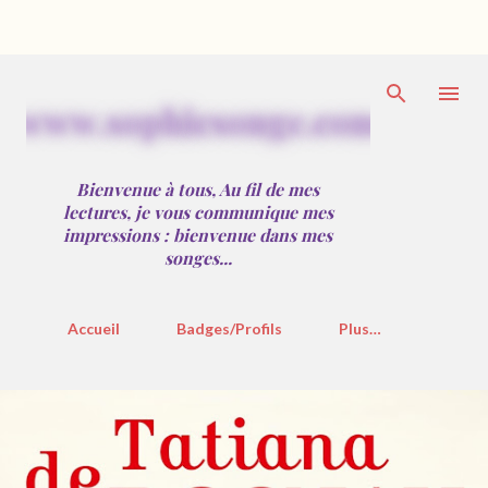
Accéder au contenu principal
w
w
w
.
s
o
p
h
i
e
s
o
n
g
e
.
c
o
m
Bienvenue à tous, Au fil de mes
lectures, je vous communique mes
impressions : bienvenue dans mes
songes...
Accueil
Badges/Profils
Plus…