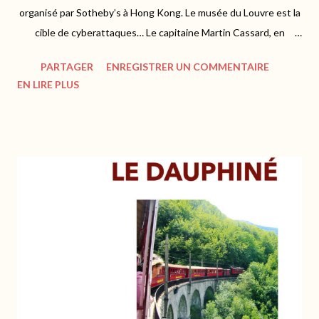
organisé par Sotheby’s à Hong Kong. Le musée du Louvre est la
cible de cyberattaques… Le capitaine Martin Cassard, en
mission pour l’OCBC, se retrouve au cœur d’une enquête 3.0 qui
PARTAGER
ENREGISTRER UN COMMENTAIRE
débute par la rencontre d’une énigmatique femme blonde dans
EN LIRE PLUS
l’avion Paris-Hong Kong… https://www.cohen-cohen.fr Juliette
Belfiore - "Hacking à Hong Kong" : Un récit explosif Mon avis
Ancien flic à la PJ, Martin Cassard entreprend sa première
mission pour le compte de l'OCBC. Novice dans le milieu de l'art
et de la cryptologie, il ignore encore où tout cela va le mener. Et
si dans l'avion qui l'emporte à Hong Kong, ses hormones s'en
mêlent, l'enquête promet d'être mouvementée... L'auteure nous
embarque à toute vitesse dans un récit trépidant. Le rythme est
soutenu, et les dialogues très présents nous tiennent en alerte
à chaque instant. On se se...