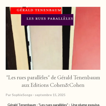
culturel. Les paysages sont grandioses et portent à la
contemplation, oscillant entre plaisirs d'architecture, de faune
ou de flore. On n'oublie pas bien sûr la gastronomie qui réveille
les sens, et qui fait frétiller les papilles. "Ce territoire, je le
porte en moi. Je suis faite de ce pays, j'y ai grandi. C'est là où j'ai
tout appris, où j'ai ri, pleuré, aimé, tremblé, rêvé, fumé en
cachette ma première liane av...
"Les rues parallèles" de Gérald Tenenbaum
aux Editions Cohen&Cohen
Par
SophieSonge
septembre 15, 2025
Gérald Tenenbaum - "Les rues parallèles" : Une plume exquise,