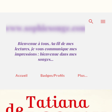
Accéder au contenu principal
w
w
w
.
s
o
p
h
i
e
s
o
n
g
e
.
c
o
m
Bienvenue à tous, Au fil de mes
lectures, je vous communique mes
impressions : bienvenue dans mes
songes...
Accueil
Badges/Profils
Plus…