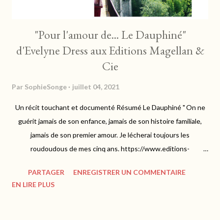
"Pour l'amour de... Le Dauphiné"
d'Evelyne Dress aux Editions Magellan &
Cie
Par
SophieSonge
juillet 04, 2021
Un récit touchant et documenté Résumé Le Dauphiné " On ne
guérit jamais de son enfance, jamais de son histoire familiale,
jamais de son premier amour. Je lécherai toujours les
roudoudous de mes cinq ans. https://www.editions-
magellan.com Comme toujours avec Evelyne Dress, c'est le
PARTAGER
ENREGISTRER UN COMMENTAIRE
coeur qui parle et nous exhorte à un voyage empreint
EN LIRE PLUS
d'émotions en terres du Dauphiné, où elle y a inscrit ses
souvenirs bénis d'enfance. Sur les traces de Napoléon, Evelyne
nous invite à découvrir une région riche de son patrimoine