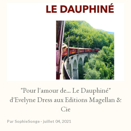
mission pour le compte de l'OCBC. Novice dans le milieu de l'art
et de la cryptologie, il ignore encore où tout cela va le mener. Et
si dans l'avion qui l'emporte à Hong Kong, ses hormones s'en
mêlent, l'enquête promet d'être mouvementée... L'auteure nous
embarque à toute vitesse dans un récit trépidant. Le rythme est
soutenu, et les dialogues très présents nous tiennent en alerte
à chaque instant. On se se...
"Pour l'amour de... Le Dauphiné"
d'Evelyne Dress aux Editions Magellan &
Cie
Par
SophieSonge
juillet 04, 2021