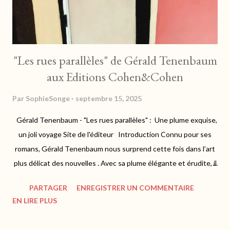
"Les rues parallèles" de Gérald Tenenbaum
aux Editions Cohen&Cohen
Par
SophieSonge
septembre 15, 2025
Gérald Tenenbaum - "Les rues parallèles" : Une plume exquise,
un joli voyage Site de l'éditeur Introduction Connu pour ses
romans, Gérald Tenenbaum nous surprend cette fois dans l’art
plus délicat des nouvelles . Avec sa plume élégante et érudite, il
construit des récits à la frontière du réel et du métaphysique.
PARTAGER
ENREGISTRER UN COMMENTAIRE
Ces pages nous entraînent dans un voyage où mémoire,
EN LIRE PLUS
mythologie, science et art se répondent dans une harmonie
subtile. Résumé de l’univers Dans ce recueil, chaque nouvelle