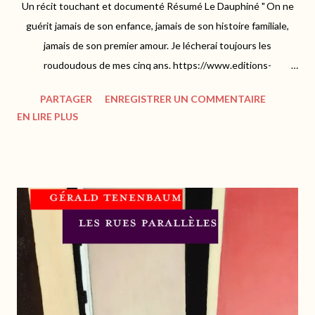
Un récit touchant et documenté Résumé Le Dauphiné " On ne
guérit jamais de son enfance, jamais de son histoire familiale,
jamais de son premier amour. Je lécherai toujours les
roudoudous de mes cinq ans. https://www.editions-
magellan.com Comme toujours avec Evelyne Dress, c'est le
PARTAGER
ENREGISTRER UN COMMENTAIRE
coeur qui parle et nous exhorte à un voyage empreint
EN LIRE PLUS
d'émotions en terres du Dauphiné, où elle y a inscrit ses
souvenirs bénis d'enfance. Sur les traces de Napoléon, Evelyne
nous invite à découvrir une région riche de son patrimoine
culturel. Les paysages sont grandioses et portent à la
contemplation, oscillant entre plaisirs d'architecture, de faune
ou de flore. On n'oublie pas bien sûr la gastronomie qui réveille
les sens, et qui fait frétiller les papilles. "Ce territoire, je le
porte en moi. Je suis faite de ce pays, j'y ai grandi. C'est là où j'ai
tout appris, où j'ai ri, pleuré, aimé, tremblé, rêvé, fumé en
cachette ma première liane av...