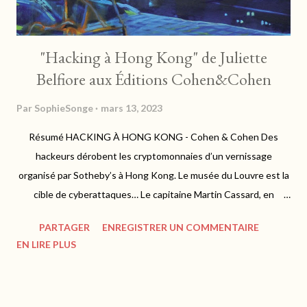
"Hacking à Hong Kong" de Juliette
Belfiore aux Éditions Cohen&Cohen
Par
SophieSonge
mars 13, 2023
Résumé HACKING À HONG KONG - Cohen & Cohen Des
hackeurs dérobent les cryptomonnaies d’un vernissage
organisé par Sotheby’s à Hong Kong. Le musée du Louvre est la
cible de cyberattaques… Le capitaine Martin Cassard, en
mission pour l’OCBC, se retrouve au cœur d’une enquête 3.0 qui
PARTAGER
ENREGISTRER UN COMMENTAIRE
débute par la rencontre d’une énigmatique femme blonde dans
EN LIRE PLUS
l’avion Paris-Hong Kong… https://www.cohen-cohen.fr Juliette
Belfiore - "Hacking à Hong Kong" : Un récit explosif Mon avis
Ancien flic à la PJ, Martin Cassard entreprend sa première