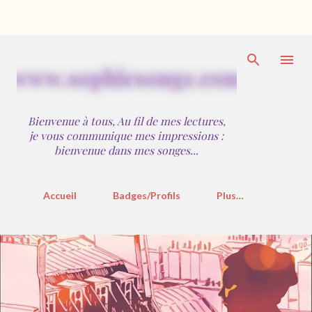
Accéder au contenu principal
w
w
w
.
s
o
p
h
i
e
s
o
n
g
e
.
c
o
m
Bienvenue à tous, Au fil de mes lectures,
je vous communique mes impressions :
bienvenue dans mes songes...
Accueil
Badges/Profils
Plus…