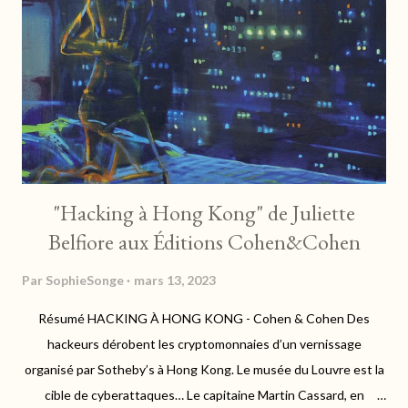
e
r
u
n
c
o
m
m
e
n
t
"Hacking à Hong Kong" de Juliette
a
Belfiore aux Éditions Cohen&Cohen
i
r
Par
SophieSonge
mars 13, 2023
e
Résumé HACKING À HONG KONG - Cohen & Cohen Des
hackeurs dérobent les cryptomonnaies d’un vernissage
organisé par Sotheby’s à Hong Kong. Le musée du Louvre est la
cible de cyberattaques… Le capitaine Martin Cassard, en