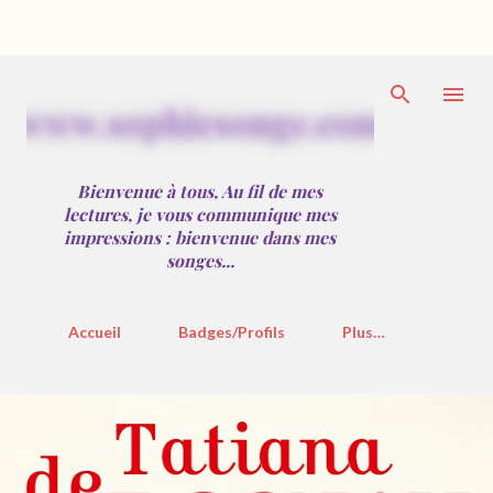
Accéder au contenu principal
w
w
w
.
s
o
p
h
i
e
s
o
n
g
e
.
c
o
m
Bienvenue à tous, Au fil de mes
lectures, je vous communique mes
impressions : bienvenue dans mes
songes...
Accueil
Badges/Profils
Plus…