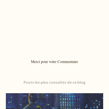
E
Merci pour votre Commentaire
n
r
e
Posts les plus consultés de ce blog
g
i
s
t
r