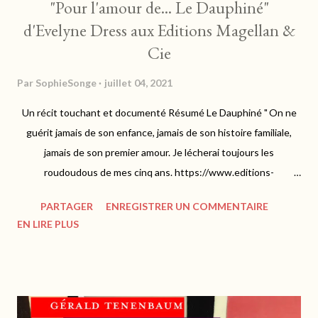
"Pour l'amour de... Le Dauphiné"
d'Evelyne Dress aux Editions Magellan &
Cie
Par
SophieSonge
juillet 04, 2021
Un récit touchant et documenté Résumé Le Dauphiné " On ne
guérit jamais de son enfance, jamais de son histoire familiale,
jamais de son premier amour. Je lécherai toujours les
roudoudous de mes cinq ans. https://www.editions-
magellan.com Comme toujours avec Evelyne Dress, c'est le
PARTAGER
ENREGISTRER UN COMMENTAIRE
coeur qui parle et nous exhorte à un voyage empreint
EN LIRE PLUS
d'émotions en terres du Dauphiné, où elle y a inscrit ses
souvenirs bénis d'enfance. Sur les traces de Napoléon, Evelyne
nous invite à découvrir une région riche de son patrimoine
culturel. Les paysages sont grandioses et portent à la
contemplation, oscillant entre plaisirs d'architecture, de faune