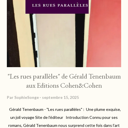
ou de flore. On n'oublie pas bien sûr la gastronomie qui réveille
les sens, et qui fait frétiller les papilles. "Ce territoire, je le
porte en moi. Je suis faite de ce pays, j'y ai grandi. C'est là où j'ai
tout appris, où j'ai ri, pleuré, aimé, tremblé, rêvé, fumé en
cachette ma première liane av...
"Les rues parallèles" de Gérald Tenenbaum
aux Editions Cohen&Cohen
Par
SophieSonge
septembre 15, 2025
Gérald Tenenbaum - "Les rues parallèles" : Une plume exquise,
un joli voyage Site de l'éditeur Introduction Connu pour ses
romans, Gérald Tenenbaum nous surprend cette fois dans l’art