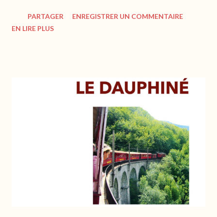
mission pour l’OCBC, se retrouve au cœur d’une enquête 3.0 qui
PARTAGER
ENREGISTRER UN COMMENTAIRE
débute par la rencontre d’une énigmatique femme blonde dans
EN LIRE PLUS
l’avion Paris-Hong Kong… https://www.cohen-cohen.fr Juliette
Belfiore - "Hacking à Hong Kong" : Un récit explosif Mon avis
Ancien flic à la PJ, Martin Cassard entreprend sa première
mission pour le compte de l'OCBC. Novice dans le milieu de l'art
et de la cryptologie, il ignore encore où tout cela va le mener. Et
si dans l'avion qui l'emporte à Hong Kong, ses hormones s'en
mêlent, l'enquête promet d'être mouvementée... L'auteure nous
embarque à toute vitesse dans un récit trépidant. Le rythme est
soutenu, et les dialogues très présents nous tiennent en alerte
à chaque instant. On se se...