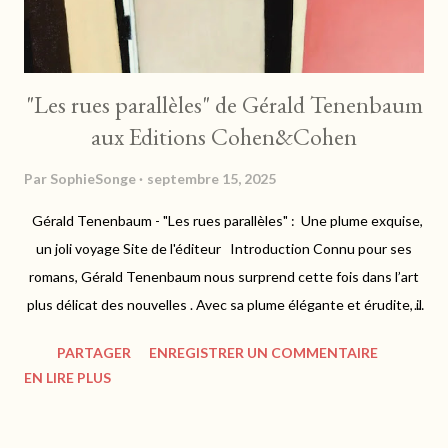
"Les rues parallèles" de Gérald Tenenbaum
aux Editions Cohen&Cohen
Par
SophieSonge
septembre 15, 2025
Gérald Tenenbaum - "Les rues parallèles" : Une plume exquise,
un joli voyage Site de l'éditeur Introduction Connu pour ses
romans, Gérald Tenenbaum nous surprend cette fois dans l’art
plus délicat des nouvelles . Avec sa plume élégante et érudite, il
construit des récits à la frontière du réel et du métaphysique.
PARTAGER
ENREGISTRER UN COMMENTAIRE
Ces pages nous entraînent dans un voyage où mémoire,
EN LIRE PLUS
mythologie, science et art se répondent dans une harmonie
subtile. Résumé de l’univers Dans ce recueil, chaque nouvelle
ouvre une fenêtre différente : Des personnages interrogent