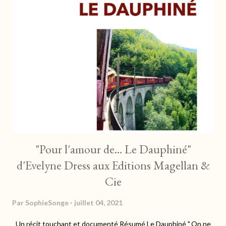
et de la cryptologie, il ignore encore où tout cela va le mener. Et
si dans l'avion qui l'emporte à Hong Kong, ses hormones s'en
mêlent, l'enquête promet d'être mouvementée... L'auteure nous
embarque à toute vitesse dans un récit trépidant. Le rythme est
soutenu, et les dialogues très présents nous tiennent en alerte
à chaque instant. On se se...
"Pour l'amour de... Le Dauphiné"
d'Evelyne Dress aux Editions Magellan &
Cie
Par
SophieSonge
juillet 04, 2021
Un récit touchant et documenté Résumé Le Dauphiné " On ne