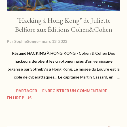
"Hacking à Hong Kong" de Juliette
Belfiore aux Éditions Cohen&Cohen
Par
SophieSonge
mars 13, 2023
Résumé HACKING À HONG KONG - Cohen & Cohen Des
hackeurs dérobent les cryptomonnaies d’un vernissage
organisé par Sotheby’s à Hong Kong. Le musée du Louvre est la
cible de cyberattaques… Le capitaine Martin Cassard, en
mission pour l’OCBC, se retrouve au cœur d’une enquête 3.0 qui
PARTAGER
ENREGISTRER UN COMMENTAIRE
débute par la rencontre d’une énigmatique femme blonde dans
EN LIRE PLUS
l’avion Paris-Hong Kong… https://www.cohen-cohen.fr Juliette
Belfiore - "Hacking à Hong Kong" : Un récit explosif Mon avis
Ancien flic à la PJ, Martin Cassard entreprend sa première
mission pour le compte de l'OCBC. Novice dans le milieu de l'art