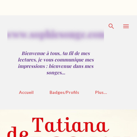
Accéder au contenu principal
w
w
w
.
s
o
p
h
i
e
s
o
n
g
e
.
c
o
m
Bienvenue à tous, Au fil de mes
lectures, je vous communique mes
impressions : bienvenue dans mes
songes...
Accueil
Badges/Profils
Plus…