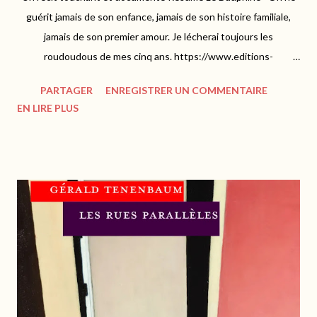
guérit jamais de son enfance, jamais de son histoire familiale,
jamais de son premier amour. Je lécherai toujours les
roudoudous de mes cinq ans. https://www.editions-
magellan.com Comme toujours avec Evelyne Dress, c'est le
PARTAGER
ENREGISTRER UN COMMENTAIRE
coeur qui parle et nous exhorte à un voyage empreint
EN LIRE PLUS
d'émotions en terres du Dauphiné, où elle y a inscrit ses
souvenirs bénis d'enfance. Sur les traces de Napoléon, Evelyne
nous invite à découvrir une région riche de son patrimoine
culturel. Les paysages sont grandioses et portent à la
contemplation, oscillant entre plaisirs d'architecture, de faune
ou de flore. On n'oublie pas bien sûr la gastronomie qui réveille
les sens, et qui fait frétiller les papilles. "Ce territoire, je le
porte en moi. Je suis faite de ce pays, j'y ai grandi. C'est là où j'ai
tout appris, où j'ai ri, pleuré, aimé, tremblé, rêvé, fumé en
cachette ma première liane av...